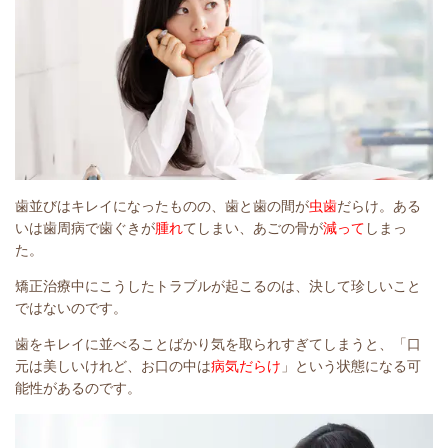
歯並びはキレイになったものの、歯と歯の間が
虫歯
だらけ。ある
いは歯周病で歯ぐきが
腫れ
てしまい、あごの骨が
減って
しまっ
た。
矯正治療中にこうしたトラブルが起こるのは、決して珍しいこと
ではないのです。
歯をキレイに並べることばかり気を取られすぎてしまうと、「口
元は美しいけれど、お口の中は
病気だらけ
」という状態になる可
能性があるのです。