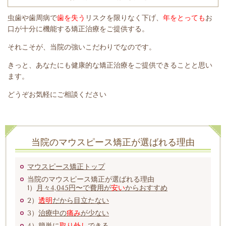
虫歯や歯周病で
歯を失う
リスクを限りなく下げ、
年をとっても
お
口が十分に機能する矯正治療をご提供する。
それこそが、当院の強いこだわりでなのです。
きっと、あなたにも健康的な矯正治療をご提供できることと思い
ます。
どうぞお気軽にご相談ください
当院のマウスピース矯正が選ばれる理由
マウスピース矯正トップ
当院のマウスピース矯正が選ばれる理由
1）
月々4,045円〜で費用が
安い
からおすすめ
2）
透明
だから目立たない
3）
治療中の
痛み
が少ない
4）
簡単に
取り外し
できる