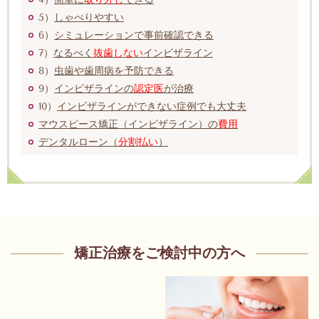
5）
しゃべりやすい
6）
シミュレーションで事前確認できる
7）
なるべく
抜歯しない
インビザライン
8）
虫歯や歯周病を予防できる
9）
インビザラインの
認定医
が治療
10）
インビザラインができない症例でも大丈夫
マウスピース矯正（インビザライン）の
費用
デンタルローン（
分割払い
）
矯正治療をご検討中の方へ